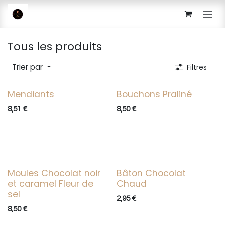
Se rendre au contenu
Tous les produits
Trier par
Filtres
Mendiants
Bouchons Praliné
8,51
€
8,50
€
Moules Chocolat noir
Bâton Chocolat
et caramel Fleur de
Chaud
sel
2,95
€
8,50
€